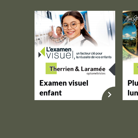
Examen visuel
Plu
enfant
lun